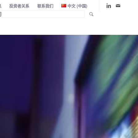
讯
投资者关系
联系我们
中文 (中国)