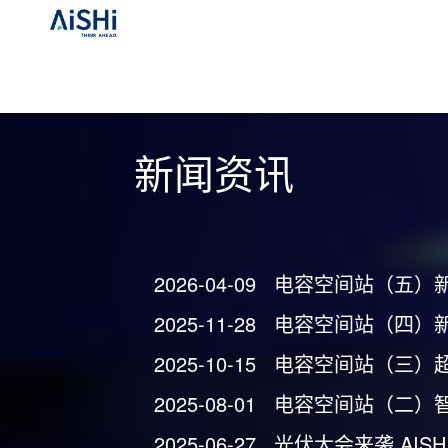
新闻资讯
2026-04-09
电容空间站（五）新
2025-11-28
电容空间站（四）新
2025-10-15
电容空间站（三）
2025-08-01
电容空间站（二）
2025-06-27
光伏大会来袭 AIS