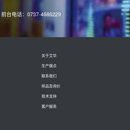
台电话：0737-4686229
关于艾华
生产据点
联系我们
样品及询价
技术支持
客户服务